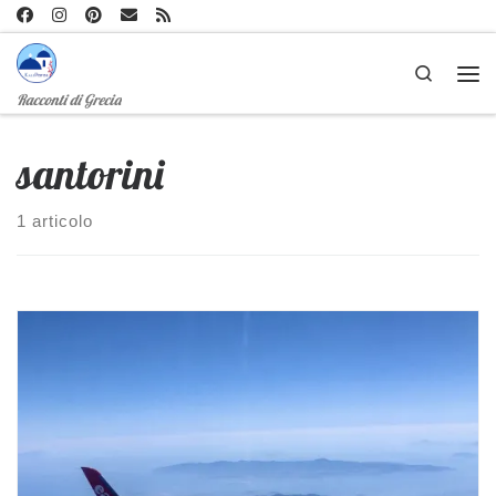
Passa al contenuto
Search
Me
Racconti di Grecia
santorini
1 articolo