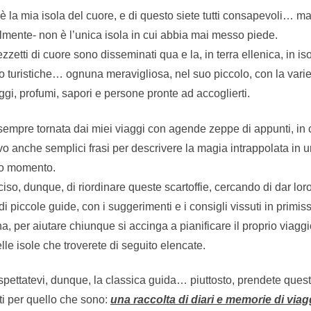
è la mia isola del cuore, e di questo siete tutti consapevoli… ma
lmente- non è l’unica isola in cui abbia mai messo piede.
ezzetti di cuore sono disseminati qua e la, in terra ellenica, in is
 turistiche… ognuna meravigliosa, nel suo piccolo, con la varie
gi, profumi, sapori e persone pronte ad accoglierti.
empre tornata dai miei viaggi con agende zeppe di appunti, in 
vo anche semplici frasi per descrivere la magia intrappolata in 
lo momento.
iso, dunque, di riordinare queste scartoffie, cercando di dar loro
di piccole guide, con i suggerimenti e i consigli vissuti in primis
a, per aiutare chiunque si accinga a pianificare il proprio viaggi
lle isole che troverete di seguito elencate.
pettatevi, dunque, la classica guida… piuttosto, prendete quest
i per quello che sono:
una raccolta di diari e memorie di viag