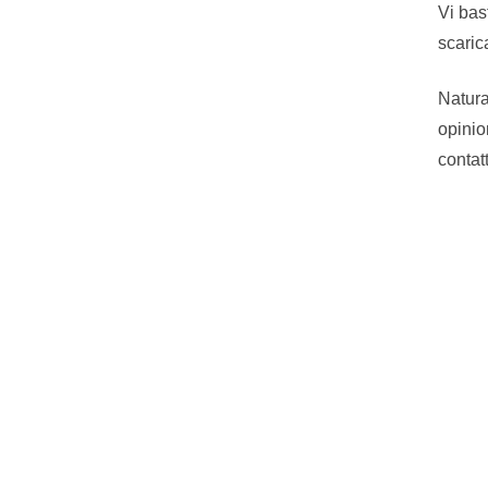
Vi bast
scaric
Natura
opinio
contat