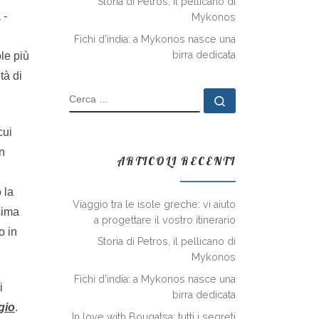
Storia di Petros, il pellicano di
 -
Mykonos
Fichi d’india: a Mykonos nasce una
birra dedicata
ole più
tà di
CERCA
Cerca …
cui
un
ARTICOLI RECENTI
 la
Viaggio tra le isole greche: vi aiuto
sima
a progettare il vostro itinerario
o in
Storia di Petros, il pellicano di
Mykonos
Fichi d’india: a Mykonos nasce una
i
birra dedicata
gio
.
In love with Bougatsa: tutti i segreti