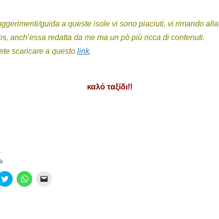
uggerimenti/guida a queste isole vi sono piaciuti, vi rimando all
os, anch’essa redatta da me ma un pò più ricca di contenuti.
ete scaricare a questo
link
.
καλό ταξίδι!!
:
F
F
F
a
a
a
i
i
i
c
c
c
l
l
l
i
i
i
c
c
c