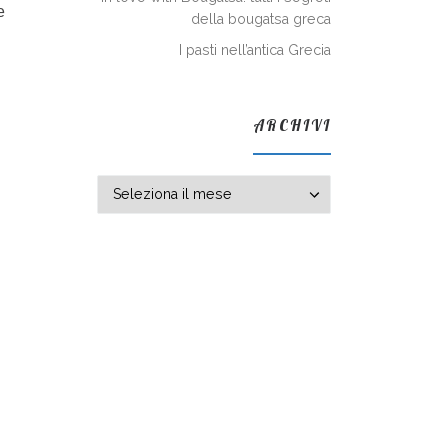
e
della bougatsa greca
I pasti nell’antica Grecia
ARCHIVI
Archivi