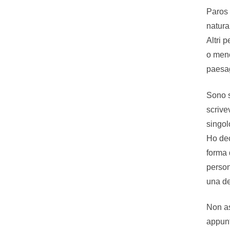
Paros 
natura
Altri p
o meno
paesag
Sono s
scrive
singo
Ho dec
forma 
person
una de
Non as
appunt