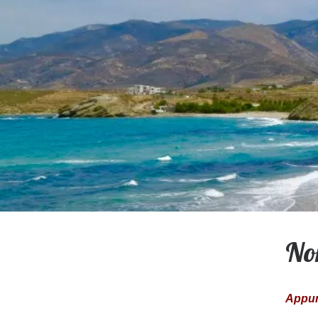
No
Appunt