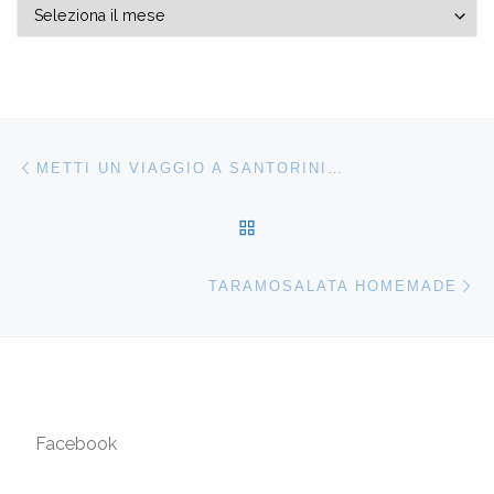
Archivi
Navigazione articoli
Articolo precedente
METTI UN VIAGGIO A SANTORINI…
RITORNA ALLA LISTA DEG
Ar
TARAMOSALATA HOMEMADE
Facebook