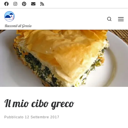
Passa al contenuto
Search
Me
Racconti di Grecia
Il mio cibo greco
Pubblicato
12 Settembre 2017