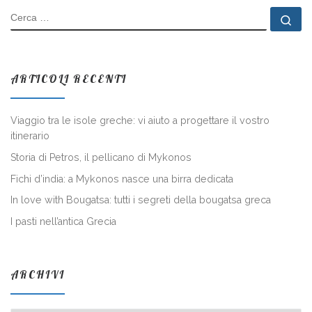
CERCA
Ce
ARTICOLI RECENTI
Viaggio tra le isole greche: vi aiuto a progettare il vostro
itinerario
Storia di Petros, il pellicano di Mykonos
Fichi d’india: a Mykonos nasce una birra dedicata
In love with Bougatsa: tutti i segreti della bougatsa greca
I pasti nell’antica Grecia
ARCHIVI