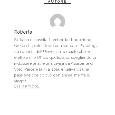
a
t
a
v
AUTORE
)
r
)
a
a
f
)
i
n
e
s
t
r
Roberta
a
)
Siciliana di nascita, Lombarda di adozione,
Greca di spirito. Dopo una laurea in Psicologia
tra i banchi dell'Università, è il cielo che ho
eletto a mio Ufficio quotidiano, scegliendo di
indossare le ali e una divisa da Assistente di
Volo. Paros è la mia isola, e KaliParos una
passione che coltivo con anima, mente e...
viaggi!
159 ARTICOLI