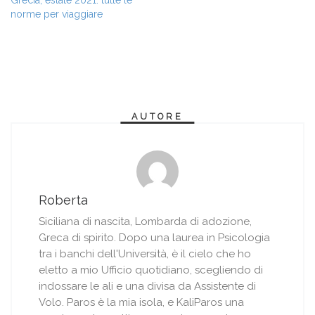
Grecia, estate 2021: tutte le
n
n
n
S
a
u
a
i
norme per viaggiare
n
n
n
a
u
a
u
p
o
n
o
r
v
u
v
e
a
o
a
i
f
v
f
n
i
a
i
u
n
f
n
n
e
i
e
a
s
n
s
n
t
e
t
u
AUTORE
r
s
r
o
a
t
a
v
)
r
)
a
a
f
)
i
n
e
s
t
Roberta
r
a
Siciliana di nascita, Lombarda di adozione,
)
Greca di spirito. Dopo una laurea in Psicologia
tra i banchi dell'Università, è il cielo che ho
eletto a mio Ufficio quotidiano, scegliendo di
indossare le ali e una divisa da Assistente di
Volo. Paros è la mia isola, e KaliParos una