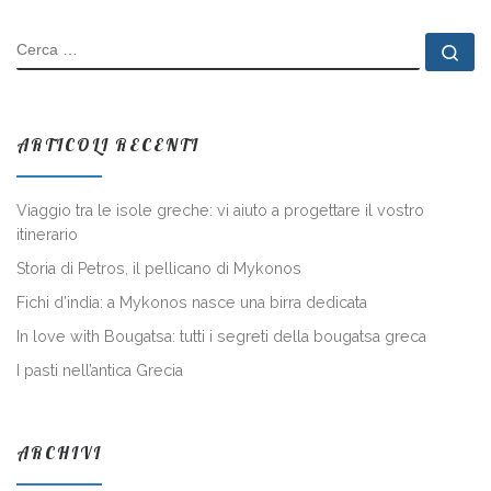
CERCA
Ce
ARTICOLI RECENTI
Viaggio tra le isole greche: vi aiuto a progettare il vostro
itinerario
Storia di Petros, il pellicano di Mykonos
Fichi d’india: a Mykonos nasce una birra dedicata
In love with Bougatsa: tutti i segreti della bougatsa greca
I pasti nell’antica Grecia
ARCHIVI