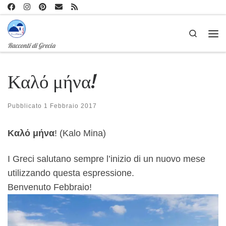
Passa al contenuto
Search
Me
Racconti di Grecia
Καλό μήνα!
Pubblicato
1 Febbraio 2017
Καλό μήνα
! (Kalo Mina)
I Greci salutano sempre l’inizio di un nuovo mese
utilizzando questa espressione.
Benvenuto Febbraio!