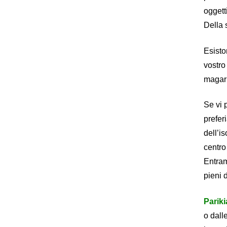
oggett
Della 
Esiston
vostro
magari
Se vi 
prefer
dell’is
centro
Entram
pieni 
Pariki
o dalle