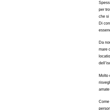
Spesso
per tr
che si
Di con
essend
Da nor
mare c
locati
dell’is
Molto 
risveg
amate 
Come m
person