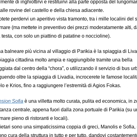
almente di inghiottirvi e restituirvi alla parte opposta del lungoma
 alle rovine del castello e della chiesa adiacente.
tete perdervi un aperitivo vista tramonto, tra i mille localini del 
mare (ma mettete in preventivo dei prezzi moderatamente alti, d
a testa, con solo un piattino di patatine o noccioline).
a balneare più vicina al villaggio di Parikia è la spiaggia di Liva
iaggia cittadina molto ampia e raggiungibile tramite una bella
giata dal centro della “chora”, o utilizzando il servizio di bus ur
uendo oltre la spiaggia di Livadia, incrocerete le famose localit
lo e Krios, fino a raggiungere l’estremità di Agios Fokas.
sion Sofia
è una villetta molto curata, pulita ed economica, in 
anza centrale, appena fuori dalla zona portuale di Parikia (su u
mare pieno di ristoranti e locali).
rietari sono una simpaticissima coppia di greci, Manolis e Sofia, 
no cura della struttura in tutto e per tutto, dandovi costantemen