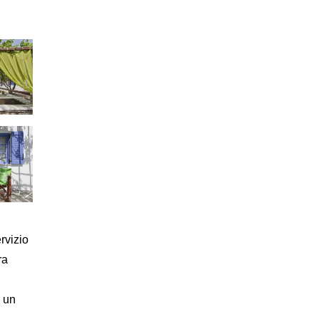
rvizio
ra
e un