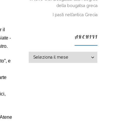
della bougatsa greca
I pasti nell’antica Grecia
 il
ARCHIVI
iate -
stro.
Archivi
to”, e
arte
ci,
a Atene