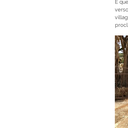
È que
verso
villa
procl