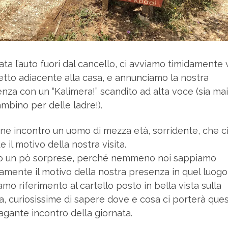
ata l’auto fuori dal cancello, ci avviamo timidamente
aletto adiacente alla casa, e annunciamo la nostra
nza con un “Kalimera!” scandito ad alta voce (sia ma
ambino per delle ladre!).
ene incontro un uomo di mezza età, sorridente, che c
e il motivo della nostra visita.
o un pò sorprese, perché nemmeno noi sappiamo
amente il motivo della nostra presenza in quel luogo
amo riferimento al cartello posto in bella vista sulla
a, curiosissime di sapere dove e cosa ci porterà que
agante incontro della giornata.