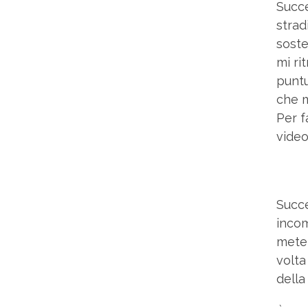
Succe
strad
soste
mi ri
puntu
che 
Per f
video
Succe
incom
mete 
volta
della