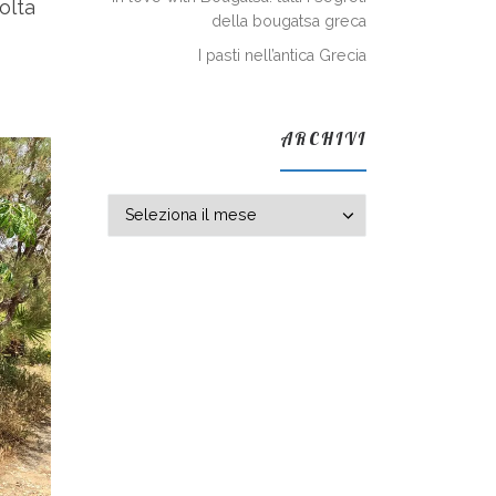
olta
della bougatsa greca
I pasti nell’antica Grecia
ARCHIVI
Archivi