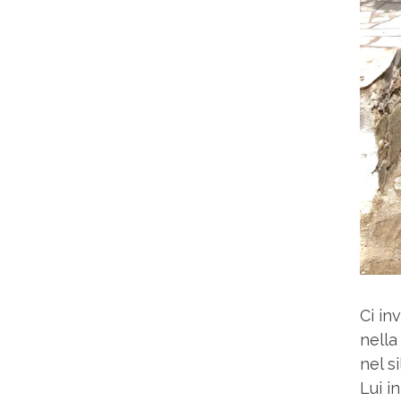
Ci in
nella
nel s
Lui i